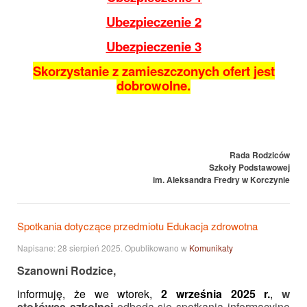
Ubezpieczenie 2
Ubezpieczenie 3
Skorzystanie z zamieszczonych ofert jest
dobrowolne.
Rada Rodziców
Szkoły Podstawowej
im. Aleksandra Fredry w Korczynie
Spotkania dotyczące przedmiotu Edukacja zdrowotna
Napisane:
28 sierpień 2025
. Opublikowano w
Komunikaty
Szanowni Rodzice,
informuję, że we wtorek,
2 września 2025 r.
,
w
stołówce szkolnej
odbędą się spotkania informacyjne