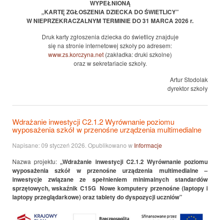
WYPEŁNIONĄ
„KARTĘ ZGŁOSZENIA DZIECKA DO ŚWIETLICY”
W NIEPRZEKRACZALNYM TERMINIE DO 31 MARCA 2026 r.
Druk karty zgłoszenia dziecka do świetlicy znajduje
się na stronie internetowej szkoły po adresem:
www.zs.korczyna.net
(zakładka: druki szkolne)
oraz w sekretariacie szkoły.
Artur Stodolak
dyrektor szkoły
Wdrażanie inwestycji C2.1.2 Wyrównanie poziomu
wyposażenia szkół w przenośne urządzenia multimedialne
Napisane:
09 styczeń 2026
. Opublikowano w
Informacje
Nazwa projektu:
„Wdrażanie inwestycji C2.1.2 Wyrównanie poziomu
wyposażenia szkół w przenośne urządzenia multimedialne –
inwestycje związane ze spełnieniem minimalnych standardów
sprzętowych, wskaźnik C15G Nowe komputery przenośne (laptopy i
laptopy przeglądarkowe) oraz tablety do dyspozycji uczniów”