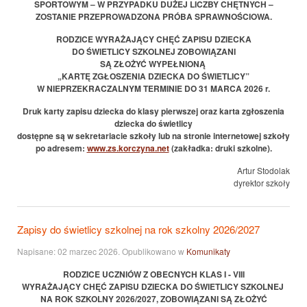
SPORTOWYM – W PRZYPADKU DUŻEJ LICZBY CHĘTNYCH –
ZOSTANIE PRZEPROWADZONA PRÓBA SPRAWNOŚCIOWA.
RODZICE WYRAŻAJĄCY CHĘĆ ZAPISU DZIECKA
DO ŚWIETLICY SZKOLNEJ ZOBOWIĄZANI
SĄ ZŁOŻYĆ WYPEŁNIONĄ
„KARTĘ ZGŁOSZENIA DZIECKA DO ŚWIETLICY”
W NIEPRZEKRACZALNYM TERMINIE DO 31 MARCA 2026 r.
Druk karty zapisu dziecka do klasy pierwszej oraz karta zgłoszenia
dziecka do świetlicy
dostępne są w sekretariacie szkoły lub na stronie internetowej szkoły
po adresem:
www.zs.korczyna.net
(zakładka: druki szkolne).
Artur Stodolak
dyrektor szkoły
Zapisy do świetlicy szkolnej na rok szkolny 2026/2027
Napisane:
02 marzec 2026
. Opublikowano w
Komunikaty
RODZICE UCZNIÓW Z OBECNYCH KLAS I - VIII
WYRAŻAJĄCY CHĘĆ ZAPISU DZIECKA DO ŚWIETLICY SZKOLNEJ
NA ROK SZKOLNY 2026/2027, ZOBOWIĄZANI SĄ ZŁOŻYĆ