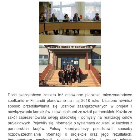
Dość szczegółowo zostało też omówione pierwsze międzynarodowe
spotkanie w Finlandii planowane na maj 2018 roku. Ustalono również
sposób przedstawiania się uczniów zaangażowanych w projekt i
nawiązywania kontaktów z rówieśnikami ze szkół partnerskich. Każda ze
szkół zaprezentowała swoją placówkę i pomysły na realizację celów
projektowych. Pojawiły się informacje o systemach edukacji w każdym z
partnerskich krajów. Polscy koordynatorzy przedstawili sposoby
rozpowszechniania informacji o projekcie oraz jego rezultatach,
harmonogram ewaluacji, rozdział obowiązków i zadań między