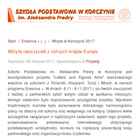
Start
Erasmus + (...)
Wizyta w Korczynie 2017
Wizyta nauczycieli z różnych krajów Europy
Napisane:
08 listopad 2017
. Opublikowano w
Projekty
Szkoła Podstawowa im. Aleksandra Fredry w Korczynie jest
koordynatorem projektu "Letters and Figures Alive" realizowanego
wspólne ze szkołami z Finlandii, Hiszpanii, Turcji i Włoch, w ramach
programu Erasmus +. W dniach 6.11 - 8.11.2017 r. po dwóch nauczycieli
z każdej z partnerskich szkół wzięło udział w spotkaniu roboczym,
którego zadaniem było dopracowanie szczegółów projektu. Wynikiem
trzydniowych rozmów było opracowanie dokładnego harmonogramu
pracy na obecny rok szkolny oraz wstępnego na kolejny. Ustalono wiele
szczegółów związanych z najbliższymi zadaniami; wybór logo projektu,
przeprowadzenie ankietowania internetowego dotyczącego
podstawowych umiejętności, konkurs na najlepszą prezentację kraju
partnerskiego oraz organizacja Klubu Czytelnika.