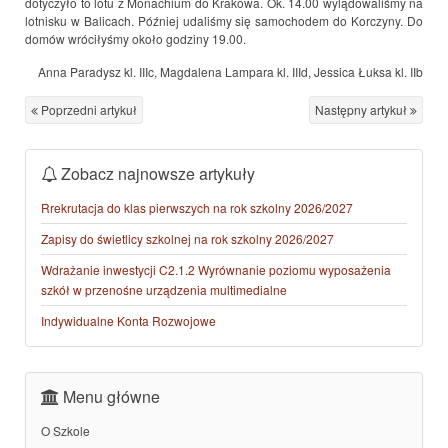
dotyczyło to lotu z Monachium do Krakowa. Ok. 14.00 wylądowaliśmy na
lotnisku w Balicach. Później udaliśmy się samochodem do Korczyny. Do
domów wróciłyśmy około godziny 19.00.
Anna Paradysz kl. IIIc, Magdalena Lampara kl. IIId, Jessica Łuksa kl. IIb
Poprzedni artykuł
Następny artykuł
Zobacz najnowsze artykuły
Rrekrutacja do klas pierwszych na rok szkolny 2026/2027
Zapisy do świetlicy szkolnej na rok szkolny 2026/2027
Wdrażanie inwestycji C2.1.2 Wyrównanie poziomu wyposażenia
szkół w przenośne urządzenia multimedialne
Indywidualne Konta Rozwojowe
Menu główne
O Szkole