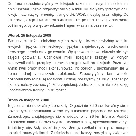
Od rana uczestniczyłyśmy w lekcjach razem z naszymi nastoletnimi
opiekunkami. Lekcje rozpoczynały się o 8:00. Musiałyśmy "przeżyć" aż 6
lekcji: matematykę, chemię, j. angielski, WOS, muzykę oraz religię. Co
najlepsze, lekcja trwa tam tylko 40 minut. Po południu każda z nas robiła
coś innego: było więc zwiedzanie Hagen, wizyta na basenie itp.
Wtorek 25 listopada 2008
Tym razem także udałyśmy się do szkoły. Uczestniczyłyśmy w kilku
lekcjach: języka niemieckiego, języka angielskiego, wychowania
fizycznego, szycia oraz gotowania. Wyjątkowo ciekawe okazały się być
zajęcia gotowania. Uczniowie mieli specjalne zeszyty, w których
zapisywali sobie przepisy potraw, które gotowali na lekcjach. Poza tym
wynik swej pracy mogli skonsumować. Po południu spotkałyśmy się w
domu jednej z naszych opiekunek. Zobaczyłyśmy tam wielkie
gospodarstwo rolne jej rodziców. Później poszłyśmy na długi spacer po
okolicy, należy zaznaczyć, że przepięknej. Jedna z nas miała też okazję
uczestniczyć w treningu piłki ręcznej.
Środa 26 listopada
2008
Tego dnia nie poszłyśmy do szkoły. O godzinie 7:50 spotkałyśmy się z
pozostałymi uczestnikami wizyty, by autobusem pojechać do Muzeum
Zamorskiego, znajdującego się w oddalonej o 36 km Bremie. Podróż
autobusem minęła bardzo szybko. Rozmawialiśmy, opowiadaliśmy żarty i
śmialiśmy się. Gdy dotarliśmy do Bremy, spotkaliśmy się z naszymi
polskimi nauczycielkami. Z uśmiechem na twarzy zaczęliśmy zwiedzać