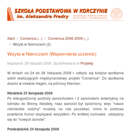
Start
Comenius (...)
Comenius 2006-2009 (...)
Wizyta w Niemczech (2)
Wizyta w Niemczech (Wspomnienia uczennic)
Napisane:
28 listopad 2008
. Opublikowano w
Projekty
W dniach od 24 do 28 listopada 2008 r. odbyło się kolejne spotkanie
szkół realizujących międzynarodowy projekt "Comenius". Do spotkania
doszło w mieście Hagen, na północy Niemiec.
Niedziela 23 listopada 2008
Po kilkugodzinnej podróży samochodem i 2 samolotami dotarłyśmy na
lotnisko do Bremy. Niestety, nasz samolot był opóźniony, więc "nasze
niemieckie rodziny" musiały na nas poczekać, mimo to podczas
powitania humor dopisywał wszystkim. Po krótkiej rozmowie udałyśmy
się do "nowych domów".
Poniedziałek 24 listopada
2008