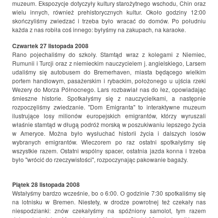
muzeum. Ekspozycje dotyczyły kultury starożytnego wschodu, Chin oraz
wielu innych, również prehistorycznych kultur. Około godziny 12:00
skończyliśmy zwiedzać i trzeba było wracać do domów. Po południu
każda z nas robiła coś innego: byłyśmy na zakupach, na karaoke.
Czwartek 27 listopada
2008
Rano pojechaliśmy do szkoły. Stamtąd wraz z kolegami z Niemiec,
Rumunii i Turcji oraz z niemieckim nauczycielem j. angielskiego, Larsem
udaliśmy się autobusem do Bremerhaven, miasta będącego wielkim
portem handlowym, pasażerskim i rybackim, położonego u ujścia rzeki
Wezery do Morza Północnego. Lars rozbawiał nas do łez, opowiadając
śmieszne historie. Spotkałyśmy się z nauczycielkami, a następnie
rozpoczęliśmy zwiedzanie. "Dom Emigranta" to interaktywne muzeum
ilustrujące losy milionów europejskich emigrantów, którzy wyruszali
właśnie stamtąd w długą podróż morską w poszukiwaniu lepszego życia
w Ameryce. Można było wysłuchać historii życia i dalszych losów
wybranych emigrantów. Wieczorem po raz ostatni spotkałyśmy się
wszystkie razem. Ostatni wspólny spacer, ostatnia jazda konna i trzeba
było "wrócić do rzeczywistości", rozpoczynając pakowanie bagaży.
Piątek 28 listopada
2008
Wstałyśmy bardzo wcześnie, bo o 6:00. O godzinie 7:30 spotkaliśmy się
na lotnisku w Bremen. Niestety, w drodze powrotnej też czekały nas
niespodzianki: znów czekałyśmy na spóźniony samolot, tym razem