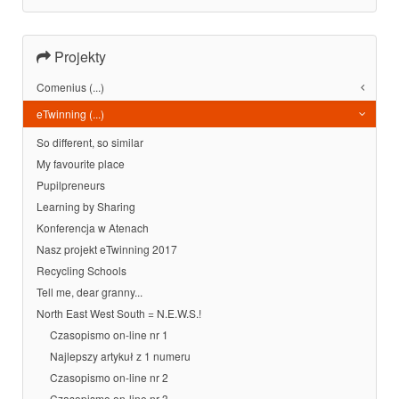
Projekty
Comenius (...)
eTwinning (...)
So different, so similar
My favourite place
Pupilpreneurs
Learning by Sharing
Konferencja w Atenach
Nasz projekt eTwinning 2017
Recycling Schools
Tell me, dear granny...
North East West South = N.E.W.S.!
Czasopismo on-line nr 1
Najlepszy artykuł z 1 numeru
Czasopismo on-line nr 2
Czasopismo on-line nr 3