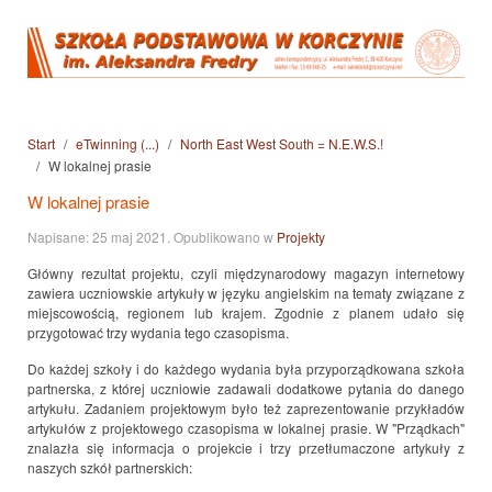
Start
eTwinning (...)
North East West South = N.E.W.S.!
W lokalnej prasie
W lokalnej prasie
Napisane:
25 maj 2021
. Opublikowano w
Projekty
Główny rezultat projektu, czyli międzynarodowy magazyn internetowy
zawiera uczniowskie artykuły w języku angielskim na tematy związane z
miejscowością, regionem lub krajem. Zgodnie z planem udało się
przygotować trzy wydania tego czasopisma.
Do każdej szkoły i do każdego wydania była przyporządkowana szkoła
partnerska, z której uczniowie zadawali dodatkowe pytania do danego
artykułu. Zadaniem projektowym było też zaprezentowanie przykładów
artykułów z projektowego czasopisma w lokalnej prasie. W "Prządkach"
znalazła się informacja o projekcie i trzy przetłumaczone artykuły z
naszych szkół partnerskich: