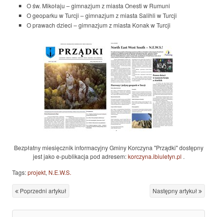
O św. Mikołaju – gimnazjum z miasta Onesti w Rumuni
O geoparku w Turcji – gimnazjum z miasta Salihli w Turcji
O prawach dzieci – gimnazjum z miasta Konak w Turcji
Bezpłatny miesięcznik informacyjny Gminy Korczyna "Prządki" dostępny
jest jako e-publikacja pod adresem:
korczyna.ibiuletyn.pl
.
Tags:
projekt
,
N.E.W.S.
Poprzedni artykuł
Następny artykuł