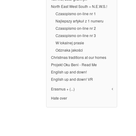
North East West South = N.E.W.S.!
Czasopismo on-line nr 1
Najlepszy artykuł z 1 numeru
Czasopismo on-line nr 2
Czasopismo on-line nr 3
W lokalnej prasie
Odznaka jakości
Christmas traditions at our homes
Projekt Oku Beni - Read Me
English up and down!
English up and down! VR
Erasmus + (...)
Hate over