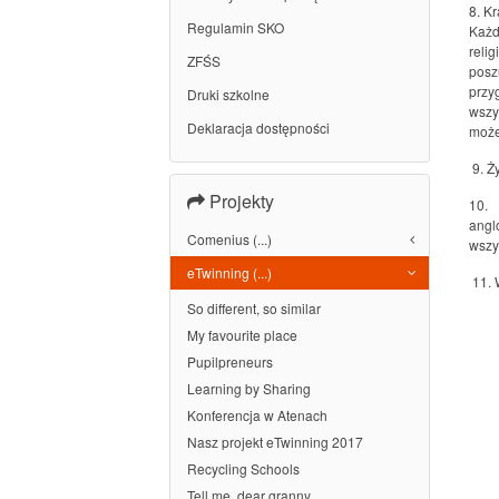
8. K
Regulamin SKO
Każdy
relig
ZFŚS
posz
przy
Druki szkolne
wszy
Deklaracja dostępności
może
9. Ż
Projekty
10. 
angl
Comenius (...)
wszy
eTwinning (...)
11. 
So different, so similar
My favourite place
Pupilpreneurs
Learning by Sharing
Konferencja w Atenach
Nasz projekt eTwinning 2017
Recycling Schools
Tell me, dear granny...