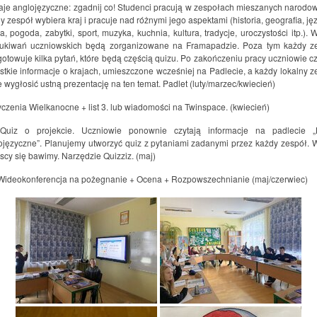
raje anglojęzyczne: zgadnij co! Studenci pracują w zespołach mieszanych narodow
 zespół wybiera kraj i pracuje nad różnymi jego aspektami (historia, geografia, jęz
ia, pogoda, zabytki, sport, muzyka, kuchnia, kultura, tradycje, uroczystości itp.). 
ukiwań uczniowskich będą zorganizowane na Framapadzie. Poza tym każdy z
gotowuje kilka pytań, które będą częścią quizu. Po zakończeniu pracy uczniowie cz
stkie informacje o krajach, umieszczone wcześniej na Padlecie, a każdy lokalny z
 wygłosić ustną prezentację na ten temat. Padlet (luty/marzec/kwiecień)
yczenia Wielkanocne + list 3. lub wiadomości na Twinspace. (kwiecień)
Quiz o projekcie. Uczniowie ponownie czytają informacje na padlecie „
ojęzyczne”. Planujemy utworzyć quiz z pytaniami zadanymi przez każdy zespół. 
scy się bawimy. Narzędzie Quizziz. (maj)
Wideokonferencja na pożegnanie + Ocena + Rozpowszechnianie (maj/czerwiec)