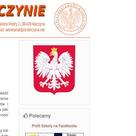
aleźć
zenie
ków i
 jaki
ności
Polecamy
Profil Szkoły na Facebooku
y lub
 tych