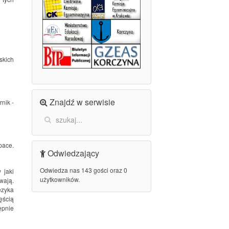
skich
Znajdź w serwisie
rnik -
pace.
Odwiedzający
Odwiedza nas 143 gości oraz 0
 jaki
użytkowników.
wają.
ęzyka
ęścią
ępnie