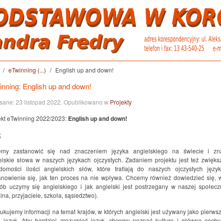
eTwinning (...)
English up and down!
inning: English up and down!
sane:
23 listopad 2022
. Opublikowano w
Projekty
ekt eTwinning 2022/2023:
English up and down!
:
my zastanowić się nad znaczeniem języka angielskiego na świecie i zn
elskie słowa w naszych językach ojczystych. Zadaniem projektu jest też zwięks
domości ilości angielskich słów, które trafiają do naszych ojczystych języ
anowienie się, jak ten proces na nie wpływa. Chcemy również dowiedzieć się, w
ób uczymy się angielskiego i jak angielski jest postrzegany w naszej społecz
ina, przyjaciele, szkoła, sąsiedztwo).
ukujemy informacji na temat krajów, w których angielski jest używany jako pierwsz
i język. Aby bardziej zrozumieć język, chcemy poznać kulturę i główne cechy