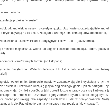
w.
owane zadania:
ezentacja projektu (wrzesień).
ordcloud: angielski w naszym ojczystym języku. Uczniowie sporządzają listę angiel
, których używają na co dzień. Następnie tworzą z nimi chmurę słów. (październik).
zedstawienia uczniów: Pisanie tradycyjnych listów – List 1 (październik).
je miasto i moja szkoła. Wideo lub zdjęcia i tekst lub prezentacja. Padlet. (paździe
pad).
iadomości uczniów na platformie. (od listopada).
yczenia Świąteczne. Wideokonferencja lub list 2 lub wiadomości na Twins
dzień)
ngielski wokół mnie. Uczniowie najpierw zastanawiają się i dyskutują o tym, w
ób nastolatki i uczniowie uczą się języka angielskiego, gdzie i jakich narzędzi uży
m, omawiają również sposób, w jaki dorośli ludzie w pracy uczą się i używają j
elskiego, cel, środki itp. Uczniowie będą zadawać pytania, które mogą być cz
ety, biorąc pod uwagę oba aspekty: nastolatków i ludzi w pracy/dorosłych. Nast
rzymy ankietę. Padlet lub forum na twinspace + narzędzie ankiety (styczeń).