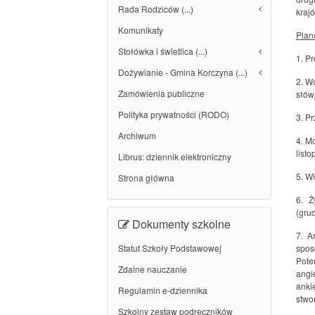
Rada Rodziców (...)
krajó
Komunikaty
Plan
Stołówka i świetlica (...)
1. Pr
Dożywianie - Gmina Korczyna (...)
2. W
Zamówienia publiczne
słów
Polityka prywatności (RODO)
3. Pr
Archiwum
4. Mo
listo
Librus: dziennik elektroniczny
5. W
Strona główna
6. Ż
(gru
Dokumenty szkolne
7. A
Statut Szkoły Podstawowej
spos
Pote
Zdalne nauczanie
angi
anki
Regulamin e-dziennika
stwo
Szkolny zestaw podręczników