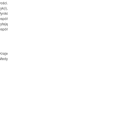
ości.
yk(i),
Wyniki
espół
ytają
espół
Kraje
Wtedy