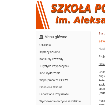
Start
Menu główne
eTw
O Szkole
Napi
Imprezy szkolne
Proj
Konkursy i zawody
Cele
Turystyka i wypoczynek
Chce
Inne wydarzenia
angi
Współpraca ze SOSW
świa
zast
Biblioteka szkolna
spos
(rodz
Laboratoria Przyszłości
Posz
Wychowanie do życie w rodzinie
drug