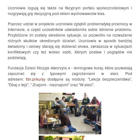
Uczniowie logują się także na fikcyjnym portalu społecznościowym i
rozgrywają grę decyzyjną pod okiem wychowawców klas.
Poprzez udział w projekcie uczniowie zgłębili problematykę przemocy w
Internecie, a część uczestników uświadomiła sobie istnienie problemu.
Przybliżone im zostały określone sytuacje, co pozwoliło na rozważenie
różnych skutków określonych działań. Uczniowie w sposób bardziej
świadomy i celowy starają się dobierać słowa, zwłaszcza w sytuacjach
konfliktowych czy też wobec osób, których postaw i poglądów nie
podzielają.
Fundacja Dzieci Niczyje stworzyła e - lerningowe kursy, które pozwalają
zapoznać się z typowymi zagrożeniami w sieci. Pod
adresem:
fdn.pl/kursy
dostępne są moduły: "Lekcja bezpieczeństwa",
"Dbaj o fejs", " Znajomi - nieznajomi" oraz "W sieci".