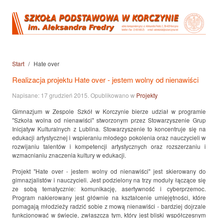
Start
Hate over
Realizacja projektu Hate over - jestem wolny od nienawiści
Napisane:
17 grudzień 2015
. Opublikowano w
Projekty
Gimnazjum w Zespole Szkół w Korczynie bierze udział w programie
"Szkoła wolna od nienawiści" stworzonym przez Stowarzyszenie Grup
Inicjatyw Kulturalnych z Lublina. Stowarzyszenie to koncentruje się na
edukacji artystycznej i wspieraniu młodego pokolenia oraz nauczycieli w
rozwijaniu talentów i kompetencji artystycznych oraz rozszerzaniu i
wzmacnianiu znaczenia kultury w edukacji.
Projekt "Hate over - jestem wolny od nienawiści" jest skierowany do
gimnazjalistów i nauczycieli. Jest podzielony na trzy moduły łączące się
ze sobą tematycznie: komunikację, asertywność i cyberprzemoc.
Program nakierowany jest głównie na kształcenie umiejętności, które
pomagają młodzieży radzić sobie z mową nienawiści - bardziej dojrzale
funkcjonować w świecie, zwłaszcza tym, który jest bliski współczesnym