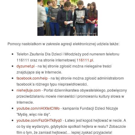
Pomocy nastolatkom w zakresie agresji elektronicznej udziela także:
Telefon Zaufania Dla Dzieci i Młodzieży pod numerem telefonu
116111 oraz na stronie internetowej
116111.pl
.
dyzurnet.pl
- na tej stronie zgłosić można nielegalne treści
znajdujące się w Internecie.
facebook.com/help
- na tej stronie można zgłosić administratorom
facebook’a różnego typu nieprawidłowości.
niehejtuje.com
- Portal dziennikarstwa obywatelskiego, poświęcony
przeciwdziałaniu mowie nienawiści i promowaniu kultury słowa w
Internecie.
youtube.com/nHlXteIClWo
- kampania Fundacji Dzieci Niczyje
"Myślę, więc nie ślę".
youtube.com/FszGHTk8yq0
- Łatwo jest kogoś hejtować w necie. A
co by się wydarzyło, gdybyście spotkali hejtera w realu? Zobaczcie
film o tym, że zamiast hejtować… lepiej zyskać przyjaciela!