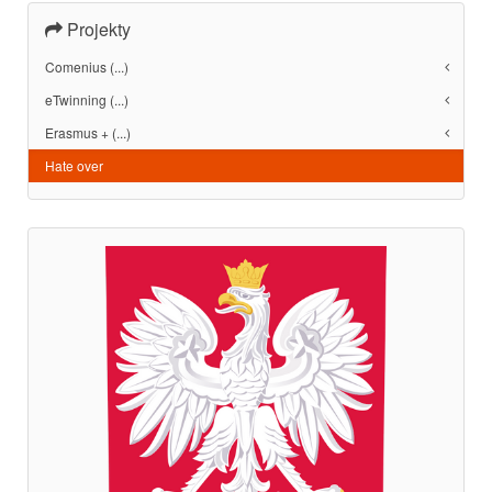
Projekty
Comenius (...)
eTwinning (...)
Erasmus + (...)
Hate over