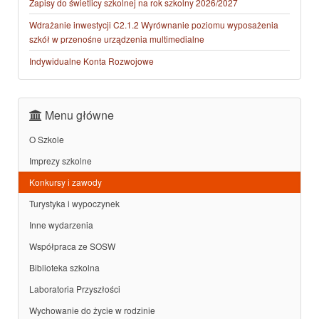
Zapisy do świetlicy szkolnej na rok szkolny 2026/2027
Wdrażanie inwestycji C2.1.2 Wyrównanie poziomu wyposażenia
szkół w przenośne urządzenia multimedialne
Indywidualne Konta Rozwojowe
Menu główne
O Szkole
Imprezy szkolne
Konkursy i zawody
Turystyka i wypoczynek
Inne wydarzenia
Współpraca ze SOSW
Biblioteka szkolna
Laboratoria Przyszłości
Wychowanie do życie w rodzinie