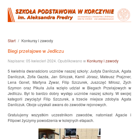
Start
Konkursy i zawody
Biegi przełajowe w Jedliczu
Napisane:
05 kwiecień 2024
. Opublikowano w
Konkursy i zawody
5 kwietnia dwanaścioro uczniów naszej szkoły: Judyta Danilczuk, Agata
Danilczuk, Zofia Gazda, Jan Sińczak, Kamil Jórasz, Mateusz Prajzner,
Lena Gonet, Martyna Zywar, Filip Szczurek, Juszczęć Miłosz, Zych
Szymon oraz Pikuła Julia wzięło udział w Biegach Przełajowych w
Jedliczu. Był to bardzo dobry występ uczniów naszej szkoły. W swojej
kategorii zwyciężył Filip Szczurek, a trzecie miejsce zdobyła Agata
Danilczuk. Oboje uzyskali awans do zawodów rejonowych.
Gratulujemy wszystkim uczestnikom zawodów, natomiast Agacie i
Filipowi życzymy powodzenia w kolejnych etapach.