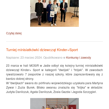
Czytaj dalej
Turniej minisiatkówki dziewcząt Kinder+Sport
Napisane:
23 marzec 2024
. Opublikowano w
Konkursy i zawody
23 marca w hali MOSiR w Jaśle odbył się kolejny turniej minisiatkówki
dziewcząt Kinder+ Sport w kategorii "dwójek" i "trójek". W zawodach
rywalizowało 7 zespołów z naszej szkoły, które zaprezentowały się z
bardzo dobrej strony.
W "dwójkach" awans do półfinału wojewódzkiego uzyskała para Martyna
Zywar i Zuzia Burek. Blisko awansu znalazła się "trójka" w składzie:
Judyta Danilczuk, Agata Danilczuk, Zosia Gazda i Jagoda Szczygieł.