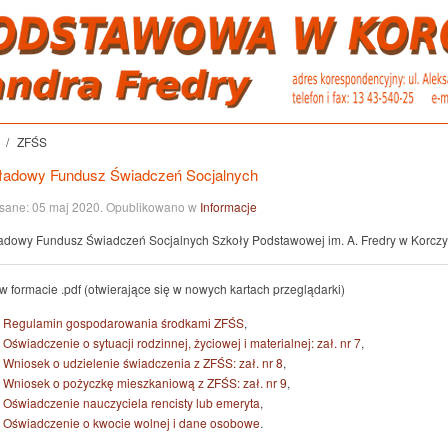
ZFŚS
ładowy Fundusz Świadczeń Socjalnych
sane:
05 maj 2020
. Opublikowano w
Informacje
adowy Fundusz Świadczeń Socjalnych Szkoły Podstawowej im. A. Fredry w Korczy
 w formacie .pdf (otwierające się w nowych kartach przeglądarki)
Regulamin gospodarowania środkami ZFŚS
,
Oświadczenie o sytuacji rodzinnej, życiowej i materialnej: zał. nr 7
,
Wniosek o udzielenie świadczenia z ZFŚS: zał. nr 8
,
Wniosek o pożyczkę mieszkaniową z ZFŚS: zał. nr 9
,
Oświadczenie nauczyciela rencisty lub emeryta
,
Oświadczenie o kwocie wolnej i dane osobowe
.