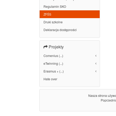
Regulamin SKO
ZFŚS
Druki szkolne
Deklaracja dostępności
Projekty
Comenius (...)
eTwinning (...)
Erasmus + (...)
Hate over
Nasza strona używa 
Poprzednią