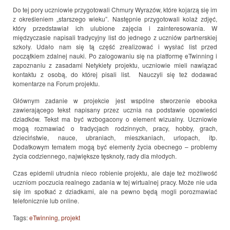
Do tej pory uczniowie przygotowali Chmury Wyrazów, które kojarzą się im
z określeniem „starszego wieku”. Następnie przygotowali kolaż zdjęć,
który przedstawiał ich ulubione zajęcia i zainteresowania. W
międzyczasie napisali tradycyjny list do jednego z uczniów partnerskiej
szkoły. Udało nam się tą część zrealizować i wysłać list przed
początkiem zdalnej nauki. Po zalogowaniu się na platformę eTwinning i
zapoznaniu z zasadami Netykiety projektu, uczniowie mieli nawiązać
kontaktu z osobą, do której pisali list. Nauczyli się też dodawać
komentarze na Forum projektu.
Głównym zadanie w projekcie jest wspólne stworzenie ebooka
zawierającego tekst napisany przez ucznia na podstawie opowieści
dziadków. Tekst ma być wzbogacony o element wizualny. Uczniowie
mogą rozmawiać o tradycjach rodzinnych, pracy, hobby, grach,
dzieciństwie, nauce, ubraniach, mieszkaniach, urlopach, itp.
Dodatkowym tematem mogą być elementy życia obecnego – problemy
życia codziennego, największe tęsknoty, rady dla młodych.
Czas epidemii utrudnia nieco robienie projektu, ale daje też możliwość
uczniom poczucia realnego zadania w tej wirtualnej pracy. Może nie uda
się im spotkać z dziadkami, ale na pewno będą mogli porozmawiać
telefonicznie lub online.
Tags:
eTwinning
,
projekt