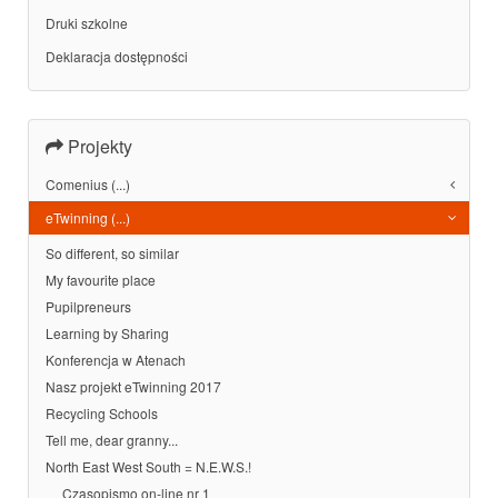
Druki szkolne
Deklaracja dostępności
Projekty
Comenius (...)
eTwinning (...)
So different, so similar
My favourite place
Pupilpreneurs
Learning by Sharing
Konferencja w Atenach
Nasz projekt eTwinning 2017
Recycling Schools
Tell me, dear granny...
North East West South = N.E.W.S.!
Czasopismo on-line nr 1